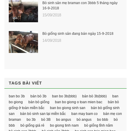
Bò sinh sản mẹ braman con 3bbb 5 tháng ngày
16-9-2018
15/09/2018
Bò giống sinh sản đang bán ngày 15-9-2018
14/09/2018
TAGS BÀI VIẾT
ban bo 3b
bán bò 3b
ban bo 3b(bbb)
bán bò 3b(bbb)
ban
bo giong
bán bò giống
ban bo giong o toan mien bac
bán bò
giống ở toàn miền bắc
ban bo giong sinh san
bán bò giống sinh
san
bán bò sinh san tại miền bắc
ban may bam co
bán mẹ con
braman
bo 3b
bò 3B
bo angus
bò angus
bo bbb
bò
bbb
bò giống giá rẻ
bo giong tinh nam
bò giống tĩnh năm