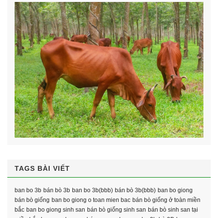
TAGS BÀI VIẾT
ban bo 3b
bán bò 3b
ban bo 3b(bbb)
bán bò 3b(bbb)
ban bo giong
bán bò giống
ban bo giong o toan mien bac
bán bò giống ở toàn miền
bắc
ban bo giong sinh san
bán bò giống sinh san
bán bò sinh san tại