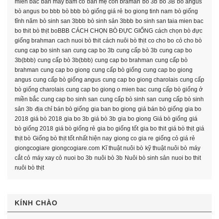
miền bắc
ban may bam co
bán mẹ con braman
bo 3b
bò 3B
bo angus
bò angus
bo bbb
bò bbb
bò giống giá rẻ
bo giong tinh nam
bò giống
tĩnh năm
bò sinh san 3bbb
bò sinh sản 3bbb
bo sinh san taia mien bac
bo thit
bò thịt
boBBB
CÁCH CHỌN BÒ ĐỰC GIỐNG
cách chọn bò đực
giống brahman
cach nuoi bò thit
cách nuôi bò thịt
co cho bo
cỏ cho bò
cung cap bo sinh san
cung cap bo 3b
cung cấp bò 3b
cung cap bo
3b(bbb)
cung cấp bò 3b(bbb)
cung cap bo brahman
cung cấp bò
brahman
cung cap bo giong
cung cấp bò giống
cung cap bo giong
angus
cung cấp bò giống angus
cung cap bo giong charolais
cung cấp
bò giống charolais
cung cap bo giong o mien bac
cung cấp bò giống ở
miền bắc
cung cap bo sinh san
cung cấp bò sinh san
cung cấp bò sinh
sản 3b
địa chỉ bán bò giống
gia ban bo giong
giá bán bò giống
gia bo
2018
giá bò 2018
gia bo 3b
giá bò 3b
gia bo giong
Giá bò giống
giá
bò giống 2018
giá bò giống rẻ
gia bo giống tốt
gia bo thit
giá bò thịt
giá
thịt bò
Giống bò thịt tốt nhất hiện nay
giong co gia re
giống cỏ giá rẻ
giongcogiare
giongcogiare.com
Kĩ thuật nuôi bò
kỹ thuật nuôi bò
máy
cắt cỏ
máy xay cỏ
nuoi bo 3b
nuôi bò 3b
Nuôi bò sinh sản
nuoi bo thit
nuôi bò thịt
KÍNH CHÀO