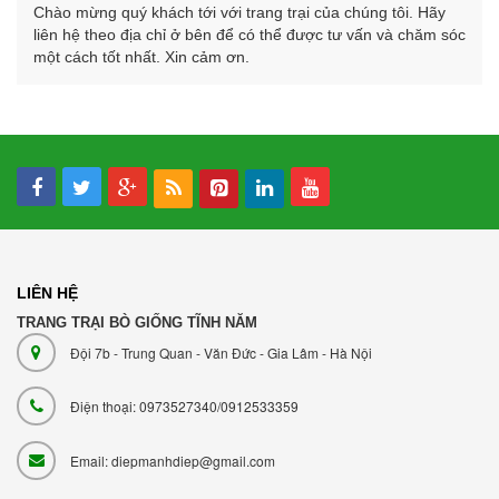
Chào mừng quý khách tới với trang trại của chúng tôi. Hãy
liên hệ theo địa chỉ ở bên để có thể được tư vấn và chăm sóc
một cách tốt nhất. Xin cảm ơn.
LIÊN HỆ
TRANG TRẠI BÒ GIỐNG TĨNH NĂM
Đội 7b - Trung Quan - Văn Đức - Gia Lâm - Hà Nội
Điện thoại: 0973527340/0912533359
Email: diepmanhdiep@gmail.com