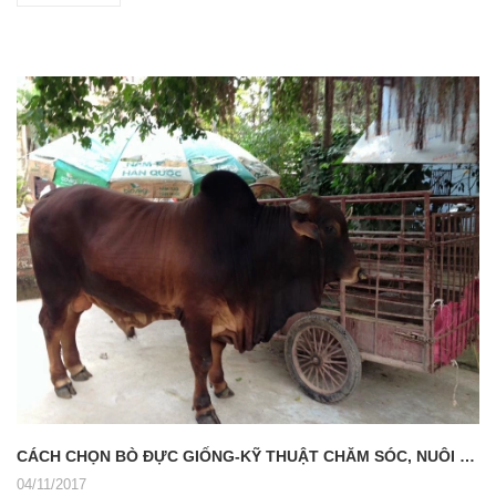
CÁCH CHỌN BÒ ĐỰC GIỐNG-KỸ THUẬT CHĂM SÓC, NUÔI DƯỠNG BÒ ĐỰC GIỐNG
04/11/2017