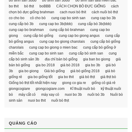
bò sinh san 3bbb
bò sinh sản 3bbb
bo sinh san taia mien bac
bo thit
bò thịt
boBBB
CÁCH CHỌN BÒ ĐỰC GIỐNG
cách
chọn bò đực giống brahman
cach nuoi bò thit
cách nuôi bò thịt
co cho bo
cỏ cho bò
cung cap bo sinh san
cung cap bo 3b
cung cấp bò 3b
cung cap bo 3b(bbb)
cung cấp bò 3b(bbb)
cung cap bo brahman
cung cấp bò brahman
cung cap bo
giong
cung cấp bò giống
cung cap bo giong angus
cung cấp
bò giống angus
cung cap bo giong charolais
cung cấp bò giống
charolais
cung cap bo giong o mien bac
cung cấp bò giống ở
miền bắc
cung cap bo sinh san
cung cấp bò sinh san
cung
cấp bò sinh sản 3b
địa chỉ bán bò giống
gia ban bo giong
giá
bán bò giống
gia bo 2018
giá bò 2018
gia bo 3b
giá bò
3b
gia bo giong
Giá bò giống
giá bò giống 2018
giá bò
giống rẻ
gia bo giống tốt
gia bo thit
giá bò thịt
giá thịt bò
Giống bò thịt tốt nhất hiện nay
giong co gia re
giống cỏ giá rẻ
giongcogiare
giongcogiare.com
Kĩ thuật nuôi bò
kỹ thuật nuôi
bò
máy cắt cỏ
máy xay cỏ
nuoi bo 3b
nuôi bò 3b
Nuôi bò
sinh sản
nuoi bo thit
nuôi bò thịt
QUẢNG CÁO