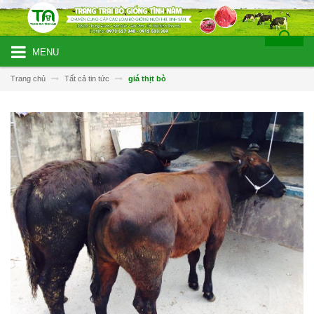
MENU
Trang chủ
Tất cả tin tức
giá thịt bò