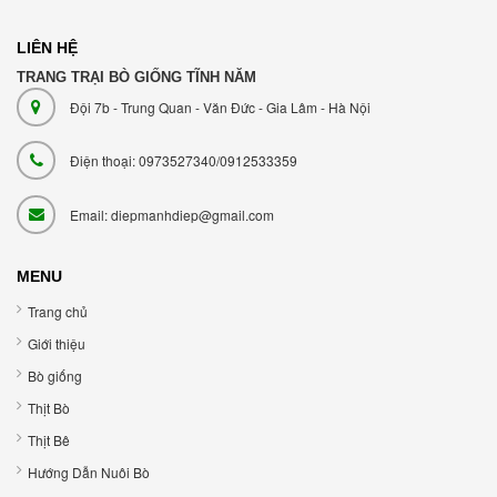
LIÊN HỆ
TRANG TRẠI BÒ GIỐNG TĨNH NĂM
Đội 7b - Trung Quan - Văn Đức - Gia Lâm - Hà Nội
Điện thoại: 0973527340/0912533359
Email: diepmanhdiep@gmail.com
MENU
Trang chủ
Giới thiệu
Bò giống
Thịt Bò
Thịt Bê
Hướng Dẫn Nuôi Bò