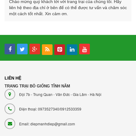
Chào mừng quý khách tới với trang trại của chúng tôi. Hãy
liên hệ theo địa chỉ ở bên để có thể được tư vấn và chăm sóc
một cách tốt nhất. Xin cảm ơn.
LIÊN HỆ
TRANG TRẠI BÒ GIỐNG TĨNH NĂM
Đội 7b - Trung Quan - Văn Đức - Gia Lâm - Hà Nội
Điện thoại: 0973527340/0912533359
Email: diepmanhdiep@gmail.com