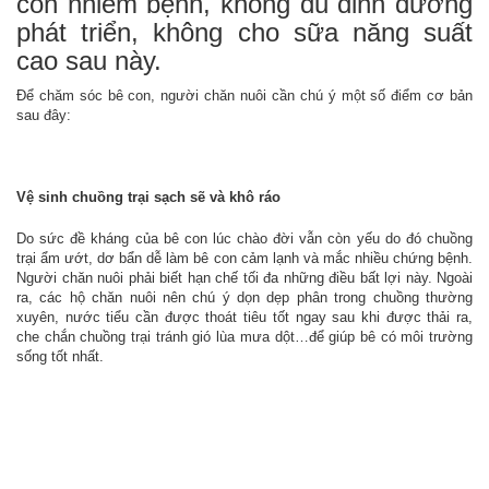
con nhiễm bệnh, không đủ dinh dưỡng
phát triển, không cho sữa năng suất
cao sau này.
Để chăm sóc bê con, người chăn nuôi cần chú ý một số điểm cơ bản
sau đây:
Vệ sinh chuồng trại sạch sẽ và khô ráo
Do sức đề kháng của bê con lúc chào đời vẫn còn yếu do đó chuồng
trại ẩm ướt, dơ bẩn dễ làm bê con cảm lạnh và mắc nhiều chứng bệnh.
Người chăn nuôi phải biết hạn chế tối đa những điều bất lợi này. Ngoài
ra, các hộ chăn nuôi nên chú ý dọn dẹp phân trong chuồng thường
xuyên, nước tiểu cần được thoát tiêu tốt ngay sau khi được thải ra,
che chắn chuồng trại tránh gió lùa mưa dột…để giúp bê có môi trường
sống tốt nhất.