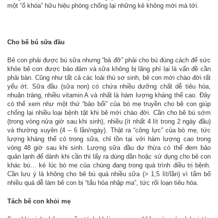
một “ổ khóa” hữu hiệu phòng chống lại những kẻ không mời mà tới.
Cho bê bú sữa đầu
Bê con phải được bú sữa nhưng “bà đỡ” phải cho bú đúng cách để sức
khỏe bê con được bảo đảm và sữa không bị lãng phí lại là vấn đề cần
phải bàn. Cũng như tất cả các loài thú sơ sinh, bê con mới chào đời rất
yếu ớt. Sữa đầu (sữa non) có chứa nhiều dưỡng chất dễ tiêu hóa,
nhuận tràng, nhiều vitamin A và nhất là hàm lượng kháng thể cao. Đây
có thể xem như một thứ “bảo bối” của bò mẹ truyền cho bê con giúp
chống lại nhiều loại bệnh tật khi bê mới chào đời. Cần cho bê bú sớm
(trong vòng nửa giờ sau khi sinh), nhiều (ít nhất 4 lít trong 2 ngày đầu)
và thường xuyên (4 – 6 lần/ngày). Thật ra “công lực” của bò mẹ, tức
lượng kháng thể có trong sữa, chỉ tồn tại với hàm lượng cao trong
vòng 48 giờ sau khi sinh. Lượng sữa đầu dư thừa có thể đem bảo
quản lạnh để dành khi cần thì lấy ra dùng dần hoặc sử dụng cho bê con
khác bú… ké lúc bò mẹ của chúng đang trong quá trình điều trị bệnh.
Cần lưu ý là không cho bê bú quá nhiều sữa (> 1,5 lít/lần) vì tẩm bổ
nhiều quá dễ làm bê con bị “tẩu hỏa nhập ma”, tức rối loạn tiêu hóa.
Tách bê con khỏi mẹ