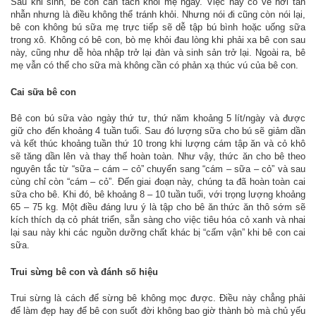
Sau khi sinh, bê con cần tách khỏi mẹ ngay. Việc này có vẻ hơi tàn
nhẫn nhưng là điều không thể tránh khỏi. Nhưng nói đi cũng còn nói lại,
bê con không bú sữa mẹ trực tiếp sẽ dễ tập bú bình hoặc uống sữa
trong xô. Không có bê con, bò mẹ khỏi đau lòng khi phải xa bê con sau
này, cũng như dễ hòa nhập trở lại đàn và sinh sản trở lại. Ngoài ra, bê
mẹ vẫn có thể cho sữa mà không cần có phản xạ thúc vú của bê con.
Cai sữa bê con
Bê con bú sữa vào ngày thứ tư, thứ năm khoảng 5 lít/ngày và được
giữ cho đến khoảng 4 tuần tuổi. Sau đó lượng sữa cho bú sẽ giảm dần
và kết thúc khoảng tuần thứ 10 trong khi lượng cám tập ăn và cỏ khô
sẽ tăng dần lên và thay thế hoàn toàn. Như vậy, thức ăn cho bê theo
nguyên tắc từ “sữa – cám – cỏ” chuyển sang “cám – sữa – cỏ” và sau
cùng chỉ còn “cám – cỏ”. Đến giai đoạn này, chúng ta đã hoàn toàn cai
sữa cho bê. Khi đó, bê khoảng 8 – 10 tuần tuổi, với trọng lượng khoảng
65 – 75 kg. Một điều đáng lưu ý là tập cho bê ăn thức ăn thô sớm sẽ
kích thích dạ cỏ phát triển, sẵn sàng cho việc tiêu hóa cỏ xanh và nhai
lại sau này khi các nguồn dưỡng chất khác bị “cấm vận” khi bê con cai
sữa.
Trui sừng bê con và đánh số hiệu
Trui sừng là cách để sừng bê không mọc được. Điều này chẳng phải
để làm đẹp hay để bê con suốt đời không bao giờ thành bò mà chủ yếu