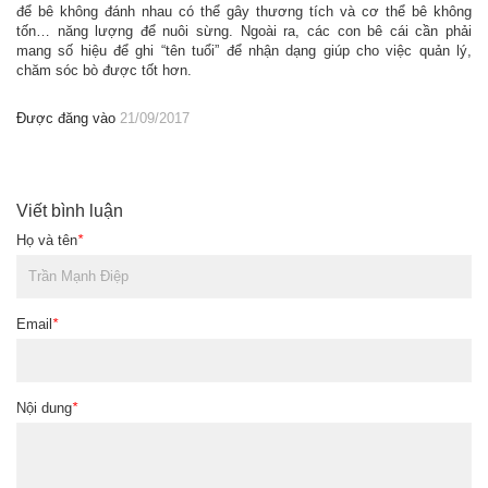
để bê không đánh nhau có thể gây thương tích và cơ thể bê không
tốn… năng lượng để nuôi sừng. Ngoài ra, các con bê cái cần phải
mang số hiệu để ghi “tên tuổi” để nhận dạng giúp cho việc quản lý,
chăm sóc bò được tốt hơn.
Được đăng vào
21/09/2017
Viết bình luận
Họ và tên
*
Email
*
Nội dung
*